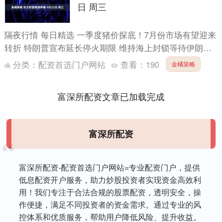
日 周三
隔夜行情 每日精选 一季度猪价探底！7月份市场有望迎来
转折 特朗普宣布延长停火期限 维持海上封锁等待伊朗提
交方案 油价何时能“回归正常”？法兴银行剖析70年历史....
分类：
配资首选门户网站
查看：
190
金橘策略
富深所配资文章已加载完成
富深所配资
富深所配资-配资首选门户网站=专业配资门户，提供
低息配资开户服务，助力炒股投资者实现资金高效利
用！我们专注于合法合规的股票配资，透明安全，操
作便捷，满足不同投资者的资金需求。通过专业的风
控体系和优质服务，帮助用户降低风险、提升收益。