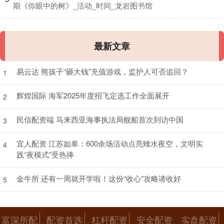
期《你眼中的树》_活动_时间_龙岩图书馆
最新文章
易云达 熊孩子“砸大钱”充值游戏，监护人可否追回？
1
辉煌国际 海军2025年度招飞定选工作全面展开
2
民信配资端 马来西亚海事执法局舰船首次到访中国
3
宜人配资 江苏如皋：600余场活动点亮雉水夜空，文明实
4
践“夜模式”受热捧
金牛所 还有一周就开学啦！这份“收心”攻略请收好
5
富深所配
配资首选
杠杆配资
安全配资
实盘配资