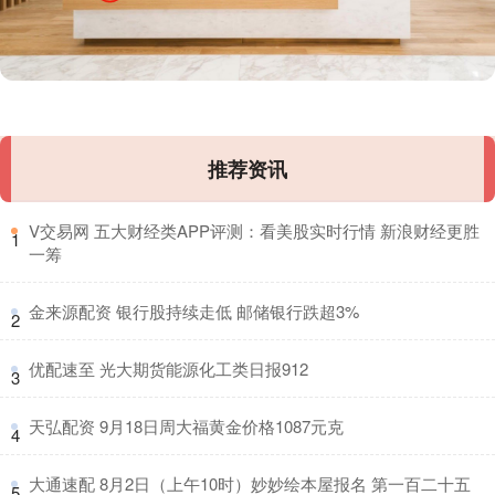
推荐资讯
​V交易网 五大财经类APP评测：看美股实时行情 新浪财经更胜
1
一筹
​金来源配资 银行股持续走低 邮储银行跌超3%
2
​优配速至 光大期货能源化工类日报912
3
​天弘配资 9月18日周大福黄金价格1087元克
4
​大通速配 8月2日（上午10时）妙妙绘本屋报名 第一百二十五
5