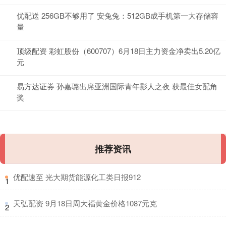
优配送 256GB不够用了 安兔兔：512GB成手机第一大存储容
量
顶级配资 彩虹股份（600707）6月18日主力资金净卖出5.20亿
元
易方达证券 孙嘉璐出席亚洲国际青年影人之夜 获最佳女配角
奖
推荐资讯
​优配速至 光大期货能源化工类日报912
1
​天弘配资 9月18日周大福黄金价格1087元克
2