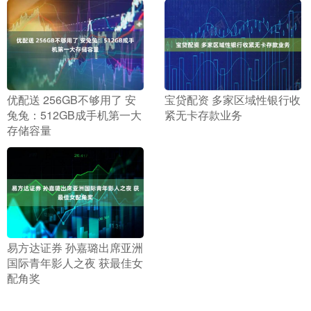
​优配送 256GB不够用了 安
​宝贷配资 多家区域性银行收
兔兔：512GB成手机第一大
紧无卡存款业务
存储容量
​易方达证券 孙嘉璐出席亚洲
国际青年影人之夜 获最佳女
配角奖