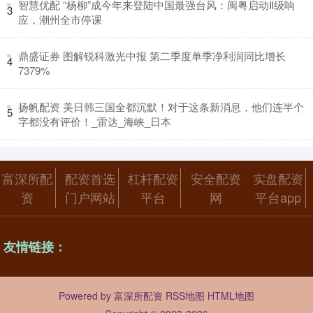
​智慧优配 “杨柳”成今年来登陆中国最强台风：闽粤启动Ⅱ级响
3
应，潮州全市停课
​鼎盛证券 图解锐科激光中报 第二季度单季净利润同比增长
4
7379%
​扬帆配资 美日韩三国全都沉默！对于这条新消息，他们连半个
5
字都没有评价！_雷达_海峡_日本
富深所配
配资首选
杠杆配资
安全配资
实盘配资
资
门户网站
平台
网
平台app
友情链接：
Powered by
富深所配资
RSS地图
HTML地图