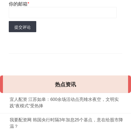
你的邮箱
*
提交评论
热点资讯
宜人配资 江苏如皋：600余场活动点亮雉水夜空，文明实
践“夜模式”受热捧
我要配资网 韩国央行时隔3年加息25个基点，意在给股市降
温？