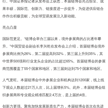
行。中国证券报记者从发布会上获悉，本届链博会亮点纷呈、成
果丰硕，国际范、创新力、链接度进一步提升，为促进供应链合
作作出积极贡献，为全球贸易发展注入新动能。
亮点凸显
国际范更足。“链博会举办三届以来，境外参展商的占比逐年攀
升。”中国贸促会副会长李兴乾在发布会上介绍，首届链博会境外
参展商比例为26%，第二届提高到32%，第三届上升到35%，其
中世界500强和行业龙头企业的占比超过65%。首届链博会的参展
商范围覆盖了55个国家和地区，第三届则达到75个国家和地区。
人气更旺。本届链博会中外参展企业和机构达到1200家，线上线
下观众人数超过21万人次，比上届增长5%。此外，本届链博会组
织参展商和专业观众精准匹配2.4万次，是上届的4倍。
创新力更强。聚焦加快发展新质生产力，本届链博会首次在先进