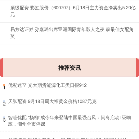
顶级配资 彩虹股份（600707）6月18日主力资金净卖出5.20亿
元
易方达证券 孙嘉璐出席亚洲国际青年影人之夜 获最佳女配角
奖
推荐资讯
​优配速至 光大期货能源化工类日报912
1
​天弘配资 9月18日周大福黄金价格1087元克
2
​智慧优配 “杨柳”成今年来登陆中国最强台风：闽粤启动Ⅱ级响
3
应，潮州全市停课