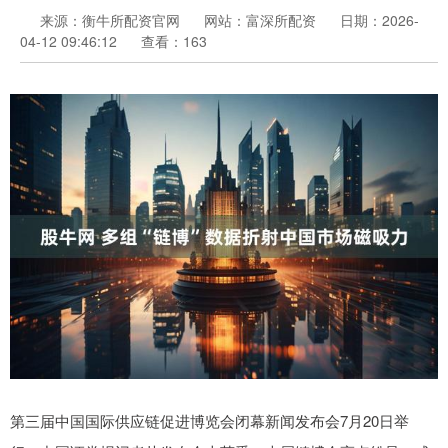
来源：衡牛所配资官网
网站：富深所配资
日期：2026-
04-12 09:46:12
查看：163
第三届中国国际供应链促进博览会闭幕新闻发布会7月20日举