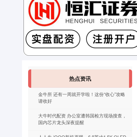
热点资讯
金牛所 还有一周就开学啦！这份“收心”攻略
请收好
大牛时代配资 办公室遭韩国检方现场搜查，
国内芯片龙头深夜提醒
人人生 iQOO新机再曝，6.8英寸1.5K OLED