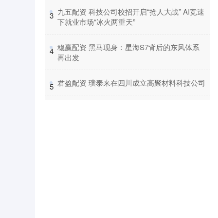
​九五配资 科技公司校招开启“抢人大战” AI竞速
3
下就业市场“冰火两重天”
​稳赢配资 黑马现身：星海S7背后的东风体系
4
再出发
​君盈配资 璞泰来在四川成立高聚材料科技公司
5