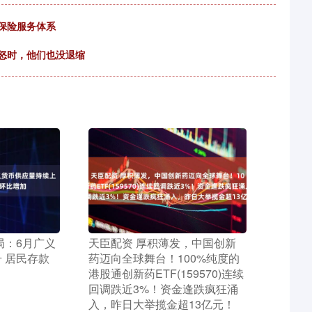
保险服务体系
怒时，他们也没退缩
局：6月广义
​天臣配资 厚积薄发，中国创新
 居民存款
药迈向全球舞台！100%纯度的
港股通创新药ETF(159570)连续
回调跌近3%！资金逢跌疯狂涌
入，昨日大举揽金超13亿元！