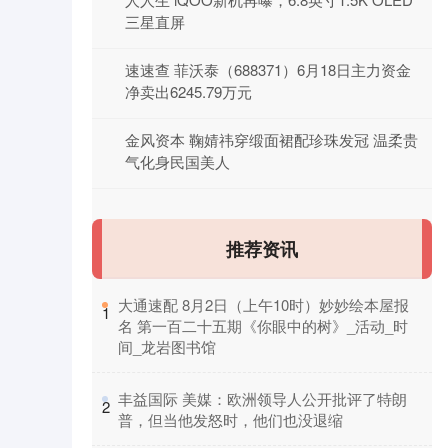
三星直屏
速速查 菲沃泰（688371）6月18日主力资金
净卖出6245.79万元
金风资本 鞠婧祎穿缎面裙配珍珠发冠 温柔贵
气化身民国美人
推荐资讯
​大通速配 8月2日（上午10时）妙妙绘本屋报
1
名 第一百二十五期《你眼中的树》_活动_时
间_龙岩图书馆
​丰益国际 美媒：欧洲领导人公开批评了特朗
2
普，但当他发怒时，他们也没退缩