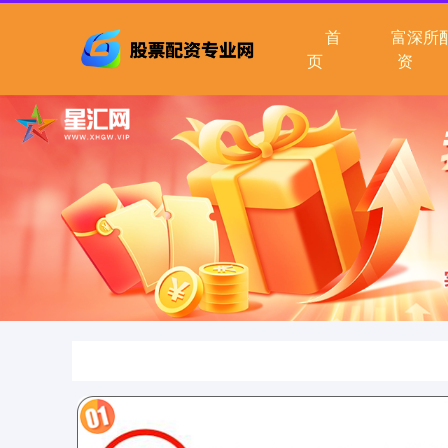
首
富深所
页
资