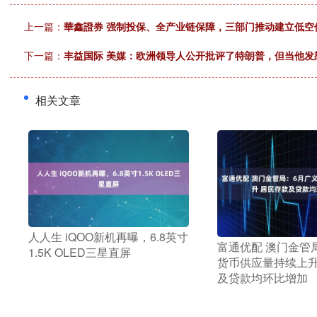
上一篇：
華鑫證券 强制投保、全产业链保障，三部门推动建立低空
下一篇：
丰益国际 美媒：欧洲领导人公开批评了特朗普，但当他发
相关文章
​人人生 iQOO新机再曝，6.8英寸
​富通优配 澳门金管
1.5K OLED三星直屏
货币供应量持续上升
及贷款均环比增加