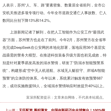
人表示，苏州“人、车、路”要素密集、数量居全省前列，全市公
安机关推进多项专项行动。今年全市道路交通亡人事故数、亡人
数同比分别下降13%和14.2%。
上游新闻记者了解到，在把人工智能作为公安工作“最强武
器”方面，苏州警方也走在了前列。今年2月，苏州警方在全省率
先完成DeepSeek在公安网的本地化部署，落地应用36个基层实
战亟需的警务大模型。在推进科技装备升级方面也初见成效，特
别是针对夏季易发高发的溺水警情，研发了“防溺水智能预警系
统”，构建形成“空中无人机巡航、水域无人艇驻守、岸域AI智能
预警”的立体防控体系。今年以来，系统累计触发有效预警687
次，成功实施救援59人，全域溺水警情响应时效提升40%以上。
富深所配资提示：文章来自网络，不代表本站观点。
上一篇：
天臣配资 厚积薄发，中国创新药迈向全球舞台！100%纯