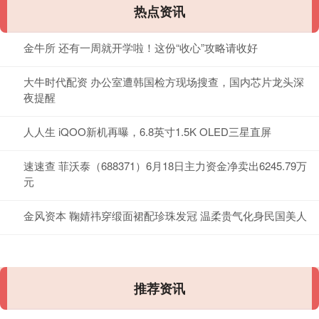
热点资讯
金牛所 还有一周就开学啦！这份“收心”攻略请收好
大牛时代配资 办公室遭韩国检方现场搜查，国内芯片龙头深
夜提醒
人人生 iQOO新机再曝，6.8英寸1.5K OLED三星直屏
速速查 菲沃泰（688371）6月18日主力资金净卖出6245.79万
元
金风资本 鞠婧祎穿缎面裙配珍珠发冠 温柔贵气化身民国美人
推荐资讯