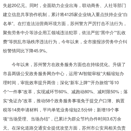
失超20亿元。同时，全面助力企业出海，联动商务、人社等部门
建立信息共享协作机制，累计将4125家企业纳入重点扶持企业“白
名单”。在打造法治营商环境方面，苏州警方严厉打击不法行为，
聚焦劳务中介等涉企用工领域违法犯罪，依法严惩“黑中介”“乱收
费”等扰乱市场秩序违法行为，今年以来，全市接报涉劳务中介纠
纷警情同比下降45.9%。
今年以来，苏州警方在政务服务方面也在持续优化。升级了
市县两级公安政务服务网办中心，运用“AI智能审核”大幅缩短办
理时间，审批效率提升两倍；深化“新车上牌”“开办旅馆”等10
个“一件事”改革，实现减环节60%、减跑动80%、减时限50%；落
实“免证办”改革，推动58个政务服务事项免于提交户口簿、购置
税等14类申请材料，平均单笔业务缩短2.5分钟；新增19个事
项“当场受理、当场办结”，已累计为群众节约办件时间3.6万余
天。在深化道路交通安全提优攻坚方面，苏州市公安局相关负责