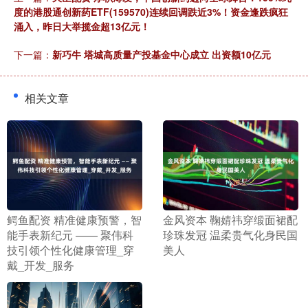
度的港股通创新药ETF(159570)连续回调跌近3%！资金逢跌疯狂
涌入，昨日大举揽金超13亿元！
下一篇：
新巧牛 塔城高质量产投基金中心成立 出资额10亿元
相关文章
​鳄鱼配资 精准健康预警，智
​金风资本 鞠婧祎穿缎面裙配
能手表新纪元 —— 聚伟科
珍珠发冠 温柔贵气化身民国
技引领个性化健康管理_穿
美人
戴_开发_服务