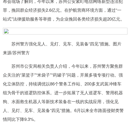
布会现场了解到，今年以来，苏州公安紧盯电信网络新型违法犯
罪，挽回群众经济损失2.6亿元。在护航营商环境方面，通过“一
站式”法律援助服务等举措，为企业挽回各类经济损失超20亿元。
苏州警方强化见人、见灯、见车、见装备“四见”措施。图片
来源/苏州警方
苏州市公安局相关负责人介绍，今年以来，苏州警方聚焦群
众关注的“菜篮子”“米袋子”“药罐子”问题，开展多项专项行动。强
化立体防控，持续调优以86个警务工作站、200多支武装冲锋车
组为骨干的巡逻防控体系。进一步拓展了无人巡逻车、警用机器
狗、水面救生机器人等新技术装备在一线的实战应用，强化见
人、见灯、见车、见装备“四见”措施。6月以来全市路面侵财类警
情同比下降9.3%。