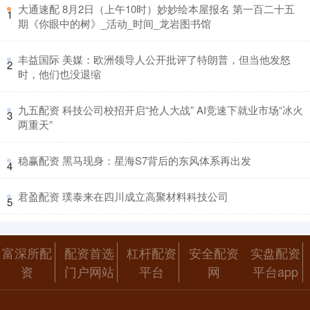
​大通速配 8月2日（上午10时）妙妙绘本屋报名 第一百二十五
1
期《你眼中的树》_活动_时间_龙岩图书馆
​丰益国际 美媒：欧洲领导人公开批评了特朗普，但当他发怒
2
时，他们也没退缩
​九五配资 科技公司校招开启“抢人大战” AI竞速下就业市场“冰火
3
两重天”
​稳赢配资 黑马现身：星海S7背后的东风体系再出发
4
​君盈配资 璞泰来在四川成立高聚材料科技公司
5
富深所配
配资首选
杠杆配资
安全配资
实盘配资
资
门户网站
平台
网
平台app