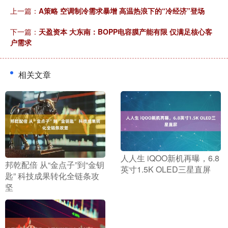
上一篇：
A策略 空调制冷需求暴增 高温热浪下的“冷经济”登场
下一篇：
天盈资本 大东南：BOPP电容膜产能有限 仅满足核心客
户需求
相关文章
​人人生 iQOO新机再曝，6.8
​邦乾配倍 从“金点子”到“金钥
英寸1.5K OLED三星直屏
匙” 科技成果转化全链条攻
坚