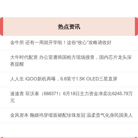
热点资讯
金牛所 还有一周就开学啦！这份“收心”攻略请收好
大牛时代配资 办公室遭韩国检方现场搜查，国内芯片龙头深
夜提醒
人人生 iQOO新机再曝，6.8英寸1.5K OLED三星直屏
速速查 菲沃泰（688371）6月18日主力资金净卖出6245.79万
元
金风资本 鞠婧祎穿缎面裙配珍珠发冠 温柔贵气化身民国美人