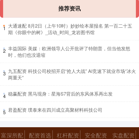
推荐资讯
​大通速配 8月2日（上午10时）妙妙绘本屋报名 第一百二十五
1
期《你眼中的树》_活动_时间_龙岩图书馆
​丰益国际 美媒：欧洲领导人公开批评了特朗普，但当他发怒
2
时，他们也没退缩
​九五配资 科技公司校招开启“抢人大战” AI竞速下就业市场“冰火
3
两重天”
​稳赢配资 黑马现身：星海S7背后的东风体系再出发
4
​君盈配资 璞泰来在四川成立高聚材料科技公司
5
富深所配
配资首选
杠杆配资
安全配资
实盘配资