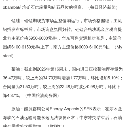
obamba矿坑矿石供应量和矿石品位的提高。（每日经济新闻）
锰硅：硅锰期现货市场盘整偏弱运行，市场价格偏稳，主流
钢招发布标书后，市场询盘氛围好转。硅锰合格块现金含税自提
北方主流价格5950-6000元/吨，华东可售货源相对充足，主流价
围绕6100-6150元/吨上下，南方主流价格6000-6100元/吨。（My
steel）
菜油：截止到2026年第16周末，国内进口压榨菜油库存量为
36.47万吨，较上周的34.70万吨增加1.77万吨，环比增加5.10%；
合同量为21.50万吨，较上周的22.48万吨减少0.98万吨，环比下
降4.37%。（中国粮油商务网）
原油：能源咨询公司Energy Aspects的SEN表示，霍尔木兹
海峡的石油运输可能永远无法恢复正常；中东冲突结束后，石油
储存需求将大幅增加。（财联社）