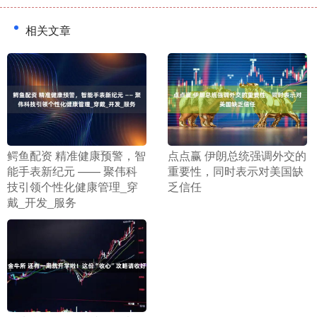
相关文章
​鳄鱼配资 精准健康预警，智
​点点赢 伊朗总统强调外交的
能手表新纪元 —— 聚伟科
重要性，同时表示对美国缺
技引领个性化健康管理_穿
乏信任
戴_开发_服务