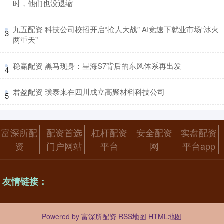
时，他们也没退缩
​九五配资 科技公司校招开启“抢人大战” AI竞速下就业市场“冰火
3
两重天”
​稳赢配资 黑马现身：星海S7背后的东风体系再出发
4
​君盈配资 璞泰来在四川成立高聚材料科技公司
5
富深所配
配资首选
杠杆配资
安全配资
实盘配资
资
门户网站
平台
网
平台app
友情链接：
Powered by
富深所配资
RSS地图
HTML地图