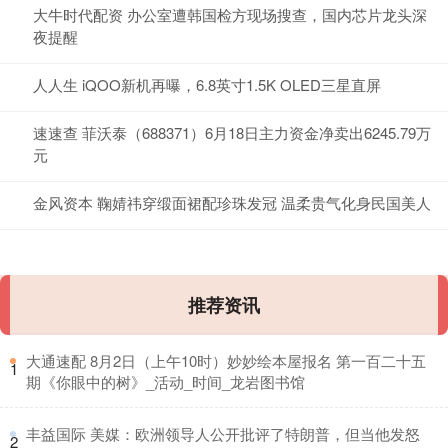
大牛时代配资 办公室遭韩国检方现场搜查，国内芯片龙头深
夜提醒
人人生 iQOO新机再曝，6.8英寸1.5K OLED三星直屏
速速查 菲沃泰（688371）6月18日主力资金净卖出6245.79万
元
金风资本 鞠婧祎穿缎面裙配珍珠发冠 温柔贵气化身民国美人
推荐资讯
​大通速配 8月2日（上午10时）妙妙绘本屋报名 第一百二十五
1
期《你眼中的树》_活动_时间_龙岩图书馆
​丰益国际 美媒：欧洲领导人公开批评了特朗普，但当他发怒
2