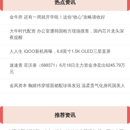
热点资讯
金牛所 还有一周就开学啦！这份“收心”攻略请收好
大牛时代配资 办公室遭韩国检方现场搜查，国内芯片龙头深
夜提醒
人人生 iQOO新机再曝，6.8英寸1.5K OLED三星直屏
速速查 菲沃泰（688371）6月18日主力资金净卖出6245.79万
元
金风资本 鞠婧祎穿缎面裙配珍珠发冠 温柔贵气化身民国美人
推荐资讯