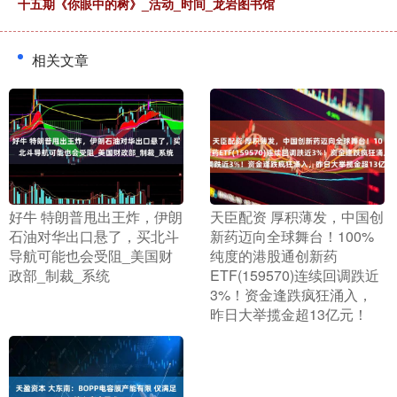
十五期《你眼中的树》_活动_时间_龙岩图书馆
相关文章
​好牛 特朗普甩出王炸，伊朗
​天臣配资 厚积薄发，中国创
石油对华出口悬了，买北斗
新药迈向全球舞台！100%
导航可能也会受阻_美国财
纯度的港股通创新药
政部_制裁_系统
ETF(159570)连续回调跌近
3%！资金逢跌疯狂涌入，
昨日大举揽金超13亿元！