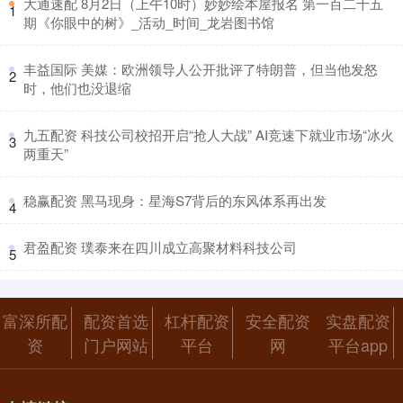
​大通速配 8月2日（上午10时）妙妙绘本屋报名 第一百二十五
1
期《你眼中的树》_活动_时间_龙岩图书馆
​丰益国际 美媒：欧洲领导人公开批评了特朗普，但当他发怒
2
时，他们也没退缩
​九五配资 科技公司校招开启“抢人大战” AI竞速下就业市场“冰火
3
两重天”
​稳赢配资 黑马现身：星海S7背后的东风体系再出发
4
​君盈配资 璞泰来在四川成立高聚材料科技公司
5
富深所配
配资首选
杠杆配资
安全配资
实盘配资
资
门户网站
平台
网
平台app