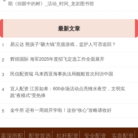
期《你眼中的树》_活动_时间_龙岩图书馆
最新文章
易云达 熊孩子“砸大钱”充值游戏，监护人可否追回？
1
辉煌国际 海军2025年度招飞定选工作全面展开
2
民信配资端 马来西亚海事执法局舰船首次到访中国
3
宜人配资 江苏如皋：600余场活动点亮雉水夜空，文明实
4
践“夜模式”受热捧
金牛所 还有一周就开学啦！这份“收心”攻略请收好
5
富深所配
配资首选
杠杆配资
安全配资
实盘配资