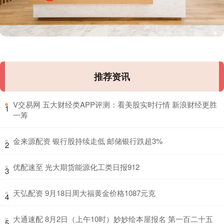
推荐资讯
​V交易网 五大财经类APP评测：看美股实时行情 新浪财经更胜
1
一筹
​金来源配资 银行股持续走低 邮储银行跌超3%
2
​优配速至 光大期货能源化工类日报912
3
​天弘配资 9月18日周大福黄金价格1087元克
4
​大通速配 8月2日（上午10时）妙妙绘本屋报名 第一百二十五
5