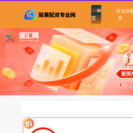
首
富深所
页
资