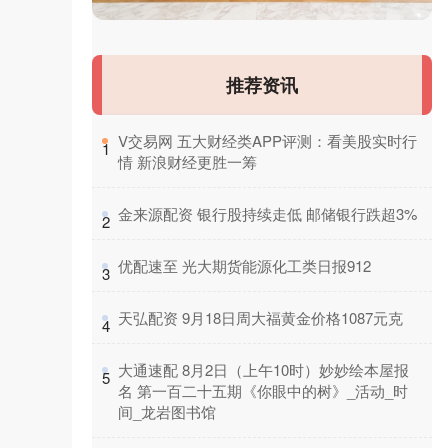
推荐资讯
​V交易网 五大财经类APP评测：看美股实时行
1
情 新浪财经更胜一筹
​金来源配资 银行股持续走低 邮储银行跌超3%
2
​优配速至 光大期货能源化工类日报912
3
​天弘配资 9月18日周大福黄金价格1087元克
4
​大通速配 8月2日（上午10时）妙妙绘本屋报
5
名 第一百二十五期《你眼中的树》_活动_时
间_龙岩图书馆