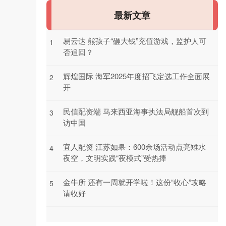
最新文章
易云达 熊孩子“砸大钱”充值游戏，监护人可
1
否追回？
辉煌国际 海军2025年度招飞定选工作全面展
2
开
民信配资端 马来西亚海事执法局舰船首次到
3
访中国
宜人配资 江苏如皋：600余场活动点亮雉水
4
夜空，文明实践“夜模式”受热捧
金牛所 还有一周就开学啦！这份“收心”攻略
5
请收好