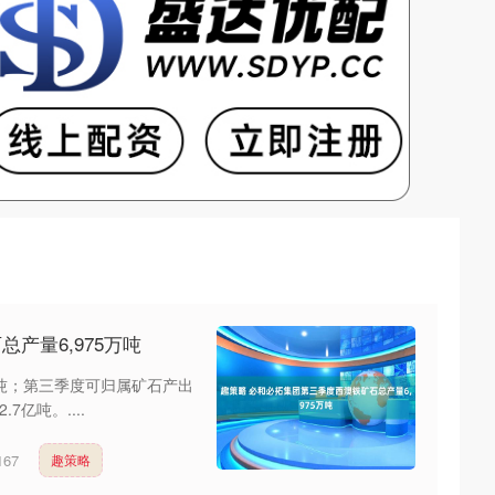
产量6,975万吨
万吨；第三季度可归属矿石产出
7亿吨。....
167
趣策略