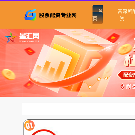
首
富深所
页
资