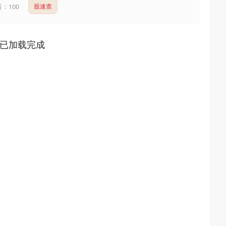
看：
100
股速查
已加载完成