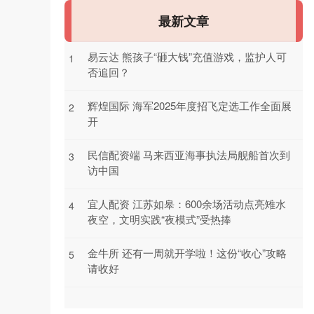
最新文章
易云达 熊孩子“砸大钱”充值游戏，监护人可
1
否追回？
辉煌国际 海军2025年度招飞定选工作全面展
2
开
民信配资端 马来西亚海事执法局舰船首次到
3
访中国
宜人配资 江苏如皋：600余场活动点亮雉水
4
夜空，文明实践“夜模式”受热捧
金牛所 还有一周就开学啦！这份“收心”攻略
5
请收好