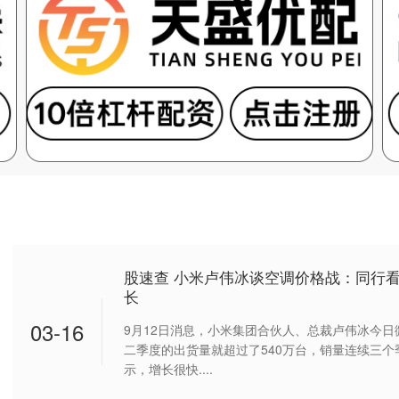
股速查 小米卢伟冰谈空调价格战：同行
长
03-16
9月12日消息，小米集团合伙人、总裁卢伟冰今
二季度的出货量就超过了540万台，销量连续三个
示，增长很快....