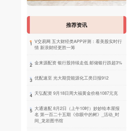
推荐资讯
​V交易网 五大财经类APP评测：看美股实时行
1
情 新浪财经更胜一筹
​金来源配资 银行股持续走低 邮储银行跌超3%
2
​优配速至 光大期货能源化工类日报912
3
​天弘配资 9月18日周大福黄金价格1087元克
4
​大通速配 8月2日（上午10时）妙妙绘本屋报
5
名 第一百二十五期《你眼中的树》_活动_时
间_龙岩图书馆