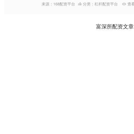
来源：168配资平台
分类：
杠杆配资平台
查
富深所配资文章