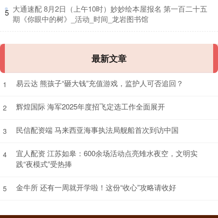
​大通速配 8月2日（上午10时）妙妙绘本屋报名 第一百二十五
5
期《你眼中的树》_活动_时间_龙岩图书馆
最新文章
易云达 熊孩子“砸大钱”充值游戏，监护人可否追回？
1
辉煌国际 海军2025年度招飞定选工作全面展开
2
民信配资端 马来西亚海事执法局舰船首次到访中国
3
宜人配资 江苏如皋：600余场活动点亮雉水夜空，文明实
4
践“夜模式”受热捧
金牛所 还有一周就开学啦！这份“收心”攻略请收好
5