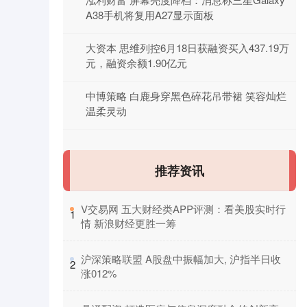
A38手机将复用A27显示面板
大资本 思维列控6月18日获融资买入437.19万
元，融资余额1.90亿元
中博策略 白鹿身穿黑色碎花吊带裙 笑容灿烂
温柔灵动
推荐资讯
​V交易网 五大财经类APP评测：看美股实时行
1
情 新浪财经更胜一筹
​沪深策略联盟 A股盘中振幅加大, 沪指半日收
2
涨012%