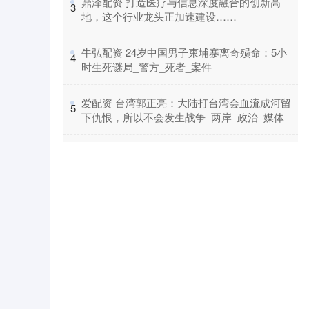
​鼎泽配资 打造医疗与信息深度融合的创新高
3
地，这个行业龙头正加速建设……
​牛弘配资 24岁中国男子柬埔寨离奇殒命：5小
4
时生死谜局_警方_死者_案件
​爱配资 台湾郭正亮：大陆打台湾会血流成河留
5
下仇恨，所以不会发生战争_两岸_政治_媒体