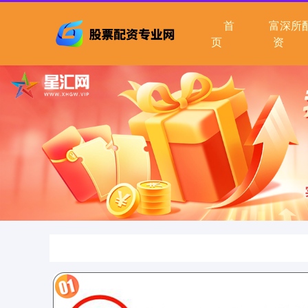
首
富深所
页
资