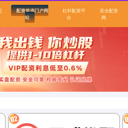
配
配资首选门户网
杠杆配资平
安全配资
站
台
网