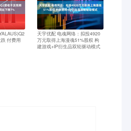
ALAUS)Q2
​天宇优配 电魂网络：拟投4920
跌 付费用
万元取得上海漫魂51%股权 构
建游戏+IP衍生品双轮驱动模式