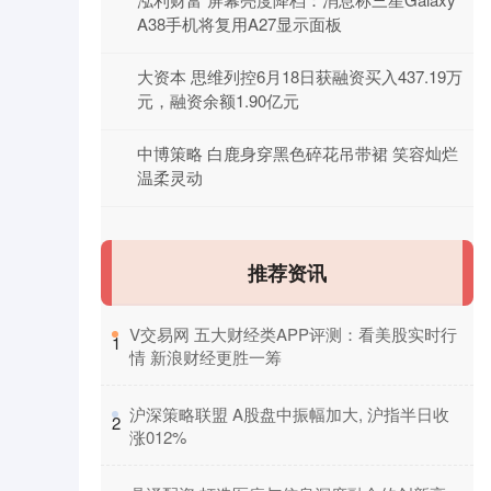
A38手机将复用A27显示面板
大资本 思维列控6月18日获融资买入437.19万
元，融资余额1.90亿元
中博策略 白鹿身穿黑色碎花吊带裙 笑容灿烂
温柔灵动
推荐资讯
​V交易网 五大财经类APP评测：看美股实时行
1
情 新浪财经更胜一筹
​沪深策略联盟 A股盘中振幅加大, 沪指半日收
2
涨012%