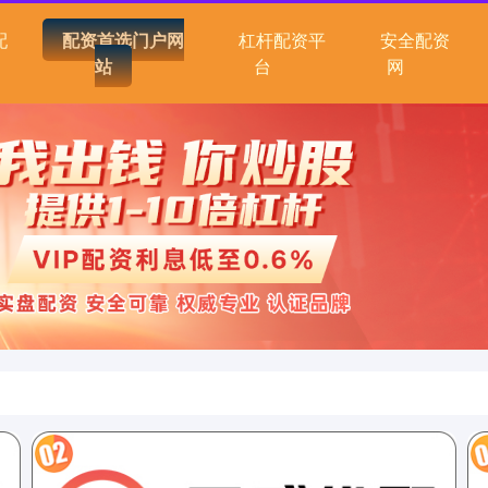
配
配资首选门户网
杠杆配资平
安全配资
站
台
网