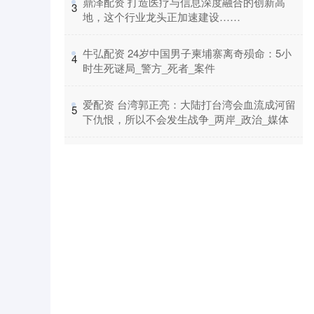
​鼎泽配资 打造医疗与信息深度融合的创新高
3
地，这个行业龙头正加速建设……
​牛弘配资 24岁中国男子柬埔寨离奇殒命：5小
4
时生死谜局_警方_死者_案件
​爱配资 台湾郭正亮：大陆打台湾会血流成河留
5
下仇恨，所以不会发生战争_两岸_政治_媒体