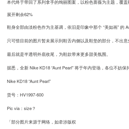
本代终于带回了系列拿手的绚丽图案，以粉色蔷薇为主题，覆盖
展开剩余62%
鞋身全部由淡粉色作为主基调，依旧是印象中那个 “美如画” 的 Aunt 
只可惜目前的图片暂未展示到鞋舌内侧以及鞋垫的部分，不出意
最后就是半透明外底收尾，为鞋款带来更多甜美氛围。
据悉，全新 Nike KD18 “Aunt Pearl” 将于年内登场，各位不妨
Nike KD18 “Aunt Pearl”
货号：HV1997-600
Pic via：size？
「部分图片来源于网络，如牵涉版权