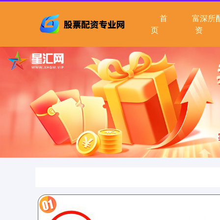
首
富深所
页
资