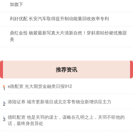
加旗下
利好优配 长安汽车取得提升制动能量回收效率专利
鼎红金投 杨紫最新写真大片清新自然！穿斜肩轻纱裙优雅甜
美
推荐资讯
​e路配资 光大期货金融类日报912
1
​港陆证券 城市更新项目成北京零售物业新增供应主力
2
​德旺配资 他是关羽的谋士，谋略在孔明之上，关羽不听他的
3
话，最终身首异处