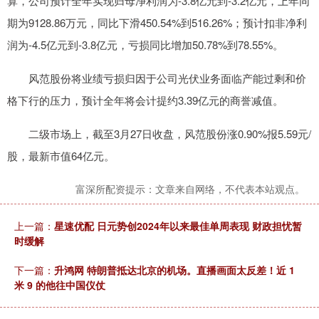
算，公司预计全年实现归母净利润为-3.8亿元到-3.2亿元，上年同
期为9128.86万元，同比下滑450.54%到516.26%；预计扣非净利
润为-4.5亿元到-3.8亿元，亏损同比增加50.78%到78.55%。
风范股份将业绩亏损归因于公司光伏业务面临产能过剩和价
格下行的压力，预计全年将会计提约3.39亿元的商誉减值。
二级市场上，截至3月27日收盘，风范股份涨0.90%报5.59元/
股，最新市值64亿元。
富深所配资提示：文章来自网络，不代表本站观点。
上一篇：
星速优配 日元势创2024年以来最佳单周表现 财政担忧暂
时缓解
下一篇：
升鸿网 特朗普抵达北京的机场。直播画面太反差！近 1
米 9 的他往中国仪仗