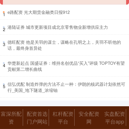
​e路配资 光大期货金融类日报912
1
​港陆证券 城市更新项目成北京零售物业新增供应主力
2
​德旺配资 他是关羽的谋士，谋略在孔明之上，关羽不听他的
3
话，最终身首异处
​华楚新起点 国盛证券：维持名创优品“买入”评级 TOPTOY有望
4
贡献第二增长曲线
​信弘优配 制造炸弹的方法不止一种：伊朗的核武器计划依然可
5
行_美国_地下隧道_浓缩铀
富深所配
配资首选
杠杆配资
安全配资
实盘配资
资
门户网站
平台
网
平台app