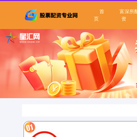
首
富深所
页
资