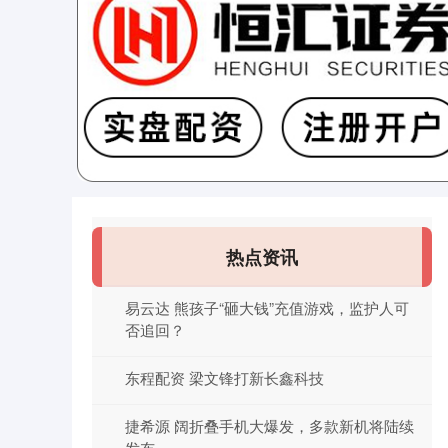
热点资讯
易云达 熊孩子“砸大钱”充值游戏，监护人可
否追回？
东程配资 梁文锋打新长鑫科技
捷希源 阔折叠手机大爆发，多款新机将陆续
发布