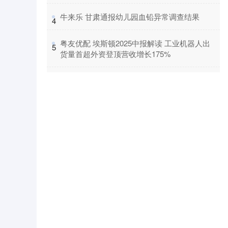
​牛来乐 甘肃通报幼儿园血铅异常调查结果
4
​粤友优配 埃斯顿2025中报解读 工业机器人出
5
货量首超外资登顶营收增长175%