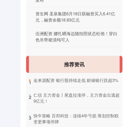
资生网 圣泉集团6月18日获融资买入6.41亿
元，融资余额18.83亿元
伍洲配资 娜扎晒海边随拍照状态松弛！穿白
色吊带裙清纯可人
推荐资讯
​金来源配资 银行股持续走低 邮储银行跌超3%
1
​仁信 主力资金丨尾盘拉涨停，主力资金出逃超
2
9亿元！
​快牛策略 百邦科技：连续4年亏损 筹划控制权
3
变更事项停牌