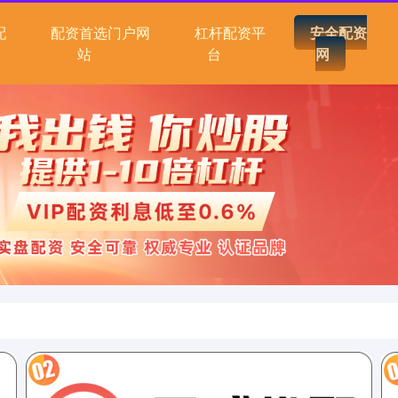
配
配资首选门户网
杠杆配资平
安全配资
站
台
网