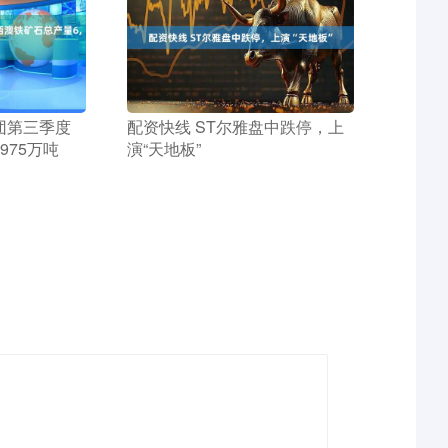
集团第三季度
​配资快线 ST尔雅盘中跌停，上
975万吨
演“天地板”