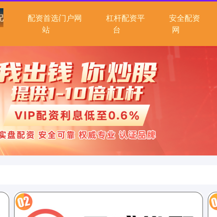
配
配资首选门户网
杠杆配资平
安全配资
站
台
网