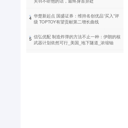
关羽不听他的话，最终身首异处
​华楚新起点 国盛证券：维持名创优品“买入”评
4
级 TOPTOY有望贡献第二增长曲线
​信弘优配 制造炸弹的方法不止一种：伊朗的核
5
武器计划依然可行_美国_地下隧道_浓缩铀