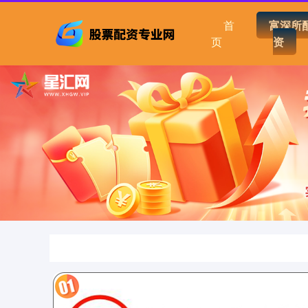
首
富深所
页
资