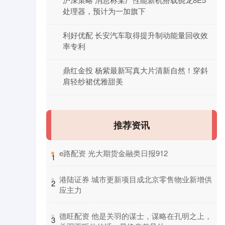
处理器，预计为一加旗下
利好优配 长安汽车取得提升制动能量回收效
率专利
鼎红金投 杨紫最新写真大片清新自然！穿斜
肩轻纱裙优雅甜美
推荐资讯
​e路配资 光大期货金融类日报912
1
​港陆证券 城市更新项目成北京零售物业新增供
2
应主力
​德旺配资 他是关羽的谋士，谋略在孔明之上，
3