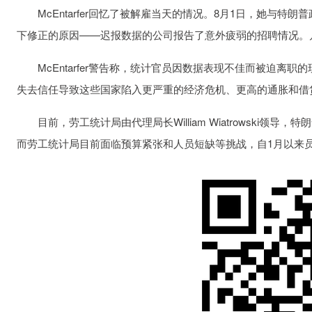
McEntarfer回忆了被解雇当天的情况。8月1日，她与特
下修正的原因——迟报数据的公司报告了意外疲弱的招聘情况。
McEntarfer警告称，统计官员因数据表现不佳而被迫离
失去信任导致这些国家陷入更严重的经济危机、更高的通胀和借
目前，劳工统计局由代理局长William Wiatrowski领导，特
而劳工统计局目前面临预算紧张和人员短缺等挑战，自1月以来员